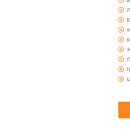
В
Л
Б
К
Б
Э
П
Г