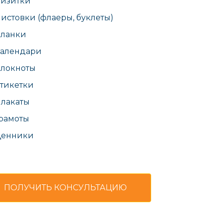
изитки
истовки (флаеры, буклеты)
ланки
алендари
локноты
тикетки
лакаты
рамоты
Ценники
ПОЛУЧИТЬ КОНСУЛЬТАЦИЮ