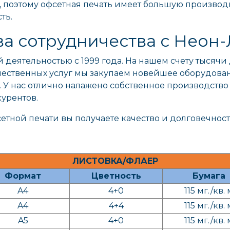
, поэтому офсетная печать имеет большую производ
ть.
а сотрудничества с Неон-
деятельностью с 1999 года. На нашем счету тысячи
ественных услуг мы закупаем новейшее оборудован
 нас отлично налажено собственное производство 
курентов.
сетной печати вы получаете качество и долговечнос
ЛИСТОВКА/ФЛАЕР
Формат
Цветность
Бумага
A4
4+0
115 мг./кв. 
A4
4+4
115 мг./кв. 
A5
4+0
115 мг./кв. 