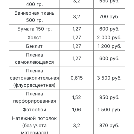
3,2
530 руб.
400 гр.
Баннерная ткань
3,2
700 руб.
500 гр.
Бумага 150 гр.
1,27
600 руб.
Холст
1,27
2 000 руб.
Бэклит
1,27
1 200 руб.
Пленка
1,27
600 руб.
самоклеющаяся
Пленка
светонакопительная
0,615
3 500 руб.
(флуоресцентная)
Пленка
1,52
950 руб.
перфорированная
Фотообои
1,06
1 500 руб.
Натяжной потолок
(без учета
3,2
870 руб.
материала)